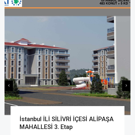
İstanbul İLİ SİLİVRİ İÇESİ ALİPAŞA
MAHALLESİ 3. Etap