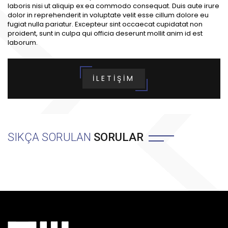
laboris nisi ut aliquip ex ea commodo consequat. Duis aute irure
dolor in reprehenderit in voluptate velit esse cillum dolore eu
fugiat nulla pariatur. Excepteur sint occaecat cupidatat non
proident, sunt in culpa qui officia deserunt mollit anim id est
laborum.
İLETİŞİM
SIKÇA SORULAN
SORULAR