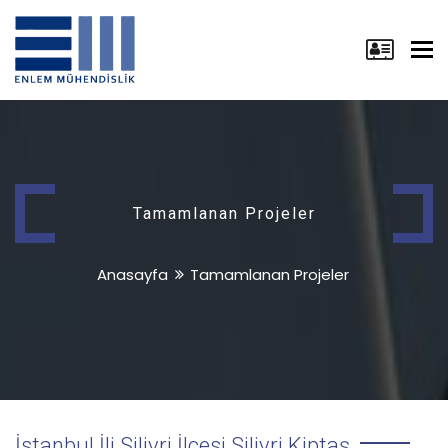
Tog
nav
Tamamlanan Projeler
Anasayfa
Tamamlanan Projeler
İstanbul İli Silivri İlçesi Silivri Kiptaş