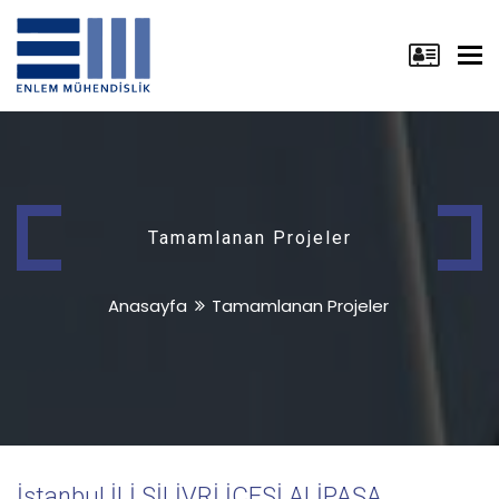
Tog
nav
Tamamlanan Projeler
Anasayfa
Tamamlanan Projeler
İstanbul İLİ SİLİVRİ İÇESİ ALİPAŞA